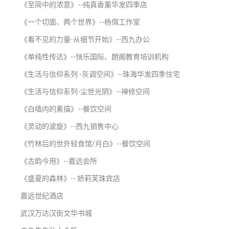
《至简中的浓意》
--
纯真香薰华发四季店
《一个切面、两个世界》
--
杨佴工作室
《看不见的力量-从细节开始》
--
西九办公
《单纯性传达》
--
快乐国际、朗阁教育培训机构
《生活与信仰系列 -灰调空间》
--
珠海华发四季住宅
《生活与信仰系列-尘世光阴》
--
禅修空间
《白墙内的素描》
--
餐饮空间
《灵动的波旋》
--
西九销售中心
《竹林后的世外轻食馆/月白》
--
餐饮空间
《古韵今用》
--
嘉远会所
《盛夏的森林》
--
娇莉芙珠宾店
嘉远世纪酒店
武汉万达汉街文华书城