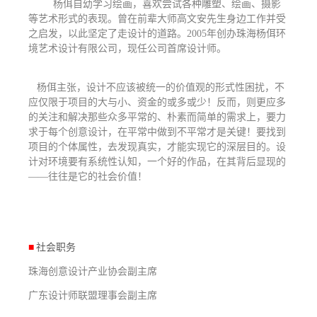
杨佴自幼学习绘画，喜欢尝试各种雕塑、绘画、摄影
等艺术形式的表现。曾在前辈大师高文安先生身边工作并受
之启发，以此坚定了走设计的道路。2005年创办珠海杨佴环
境艺术设计有限公司，现任公司首席设计师。
杨佴主张，设计不应该被统一的价值观的形式性困扰，不
应仅限于项目的大与小、资金的或多或少！反而，则更应多
的关注和解决那些众多平常的、朴素而简单的需求上，要力
求于每个创意设计，在平常中做到不平常才是关键！要找到
项目的个体属性，去发现真实，才能实现它的深层目的。设
计对环境要有系统性认知，一个好的作品，在其背后显现的
——往往是它的社会价值！
■
社会职务
珠海创意设计产业协会副主席
广东设计师联盟理事会副主席