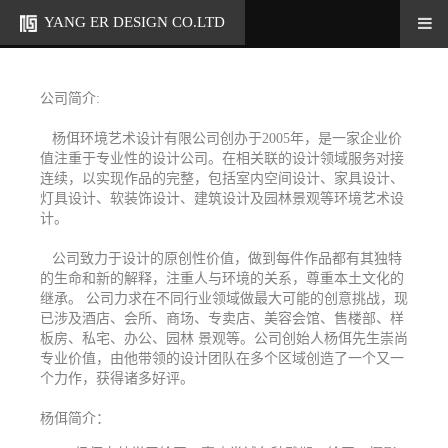
YANG ER DESIGN CO.LTD
公司简介:
杨佴环境艺术设计有限公司创办于2005年，是一家企业价
值注重于专业性的设计公司。在相关联的设计领域服务对接
连续，以实现作品的完整，包括室内空间设计、家具设计、
灯具设计、软装饰设计、建筑设计及园林景观等环境艺术设
计。
公司致力于设计的原创性价值，做到每件作品都有其独特
的生命和新的解释，注重人与环境的关系，尊重本土文化的
继承。 公司力求在不同行业领域做最大可能的创意挑战，现
已涉及酒店、会所、商场、专卖店、美容会馆、售楼部、样
板房、私宅、办公、园林 景观等。公司创始人杨佴先生崇尚
专业价值，由他带领的设计团队在多个区域创造了一个又一
个力作，获得诸多好评。
杨佴简介：